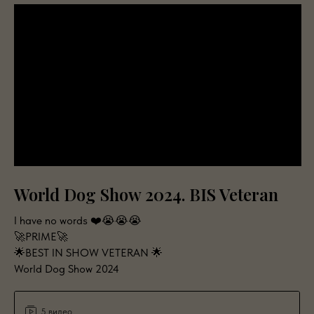
World Dog Show 2024. BIS Veteran
I have no words ❤️😭😭😭
🚀PRIME🚀
🌟BEST IN SHOW VETERAN 🌟
World Dog Show 2024
5 видео