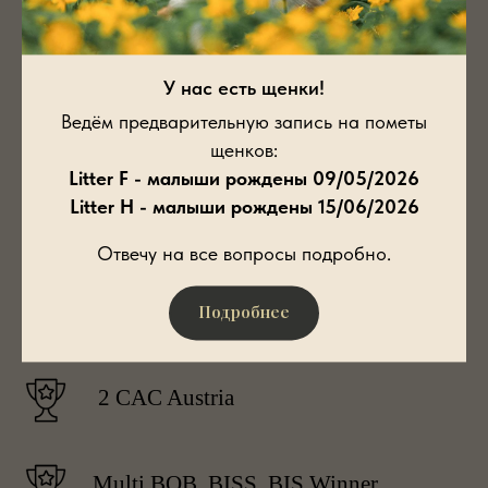
Junior Czech Champion
У нас есть щенки!
Ведём предварительную запись на пометы
Junior Luxembourg Champion
щенков:
Litter F - малыши рождены 09/05/2026
Litter H - малыши рождены 15/06/2026
Junior Russian Champion
Отвечу на все вопросы подробно.
Russia 2014-BOB Junior
Подробнее
2 CAC Austria
Multi BOB, BISS, BIS Winner