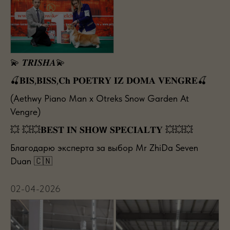
💫 𝑻𝑹𝑰𝑺𝑯𝑨💫
🍒𝐁𝐈𝐒,𝐁𝐈𝐒𝐒,𝐂𝐡 𝐏𝐎𝐄𝐓𝐑𝐘 𝐈𝐙 𝐃𝐎𝐌𝐀 𝐕𝐄𝐍𝐆𝐑𝐄🍒
(Aethwy Piano Man x Otreks Snow Garden At
Vengre)
💥 💥💥𝐁𝐄𝐒𝐓 𝐈𝐍 𝐒𝐇𝐎𝗪 𝐒𝐏𝐄𝐂𝐈𝐀𝐋𝐓𝐘 💥💥💥
Благодарю эксперта за выбор Mr ZhiDa Seven
Duan 🇨🇳
02-04-2026