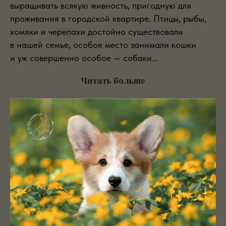
выращивать всякую живность, пригодную для
проживания в городской квартире. Птицы, рыбы,
хомяки и черепахи достойно существовали
в нашей семье, особое место занимали кошки
и уж совершенно особое — собаки…
Читать больше
АЛЛЕЯ ЗВЁЗД
Кобели и суки внесшие огромный вклад в
развитие породы вельш-корги пемброк