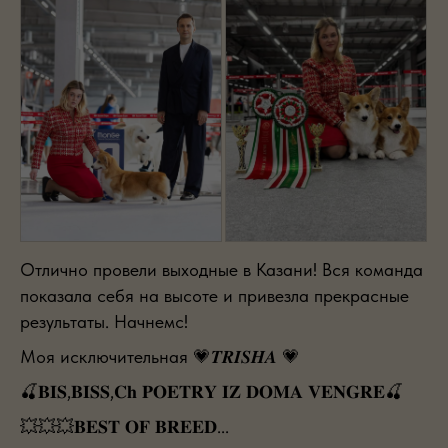
Отлично провели выходные в Казани! Вся команда
показала себя на высоте и привезла прекрасные
результаты. Начнемс!
Моя исключительная 💗𝑻𝑹𝑰𝑺𝑯𝑨 💗
🍒𝐁𝐈𝐒,𝐁𝐈𝐒𝐒,𝐂𝐡 𝐏𝐎𝐄𝐓𝐑𝐘 𝐈𝐙 𝐃𝐎𝐌𝐀 𝐕𝐄𝐍𝐆𝐑𝐄🍒
💥💥💥𝐁𝐄𝐒𝐓 𝐎𝐅 𝐁𝐑𝐄𝐄𝐃...