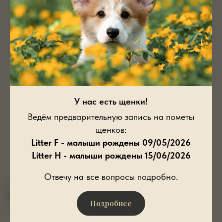
💥RKF Champion
💥Russian National Breed Club Champion
💥Russian Grand Champion
💥Belarus Champion
💥Grand Belarus Champion
💥Bulgarian Champion
💥Romanian Champion
💥Junior Russian Grand Champion
У нас есть щенки!
💥Junior Russian Champion
Ведём предварительную запись на пометы
💥Junior RKF Champion
щенков:
💥Junior Russian National Breed Club Champion
Litter F - малыши рождены 09/05/2026
💥Junior Belarus Champion
Litter H - малыши рождены 15/06/2026
💥BOB Национального Чемпионата ВКК 2013
Отвечу на все вопросы подробно.
Подробнее
Подробнее