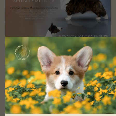
Litter N
29/10/2020
Sir
Aethwy Misty Eyes
Dam
Kennedy Iz Doma Vengre
Подробнее