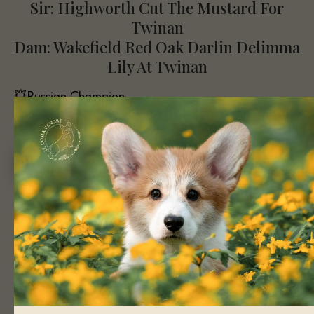
Sir: Highworth Cut The Mustard For
Twinan
Dam: Wakefield Red Oak Darlin Delimma
Lily At Twinan
💥Russian Champion
💥RKF Champion
Подробнее