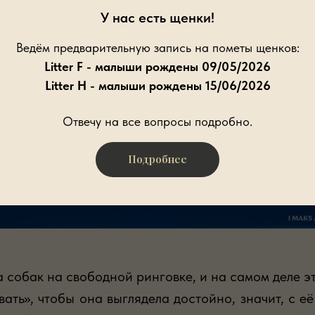
У нас есть щенки!
Ведём предварительную запись на пометы щенков:
Litter F - малыши рождены 09/05/2026
Litter H - малыши рождены 15/06/2026
Отвечу на все вопросы подробно.
Подробнее
а собак на свободной ринговке, и на самом деле э
ать», чтобы она выглядела достойно, значит, с е