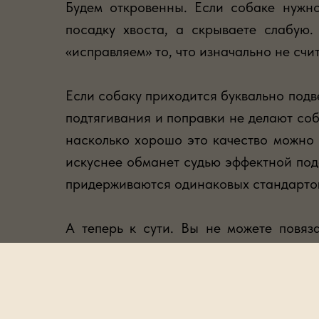
Будем откровенны. Если собаке нужно
посадку хвоста, а скрываете слабую
«исправляем» то, что изначально не сч
Если собаку приходится буквально подве
подтягивания и поправки не делают соба
насколько хорошо это качество можно 
искуснее обманет судью эффектной пода
придерживаются одинаковых стандартов
А теперь к сути. Вы не можете повяз
смотрится достойно только при макси
Когда цель — впечатлить, а не сохранить
Честно говоря, неприятно видеть, как