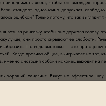
 приподнимать хвост, чтобы он выглядел «прав
. Если стандарт однозначно допускает свободно
италось ошибкой? Только потому, что так выглядит
шивать за ринговку, чтобы она держала голову, э
ку лучше, они просто скрывают её слабости. Речь 
изобразить. Но ведь выставка — это про оценку п
чей. Когда правила общие, выигрывает не тот, кто
, именно анатомия собаки наконец выходит на пе
ать хороший хендлинг. Вяжут не эффектное шоу
мальной поддержке со стороны хендлера, стоит з
 породный тип, речь уже не о собаках. Всё сводитс
 крепкая, правильно сложенная собака проигрыва