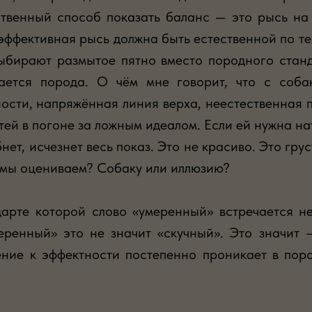
ственный способ показать баланс — это рысь на 
эффективная рысь должна быть естественной по тем
выбирают размытое пятно вместо породного станд
вается порода. О чём мне говорит, что с соба
сти, напряжённая линия верха, неестественная 
ей в погоне за ложным идеалом. Если ей нужна нат
нет, исчезнет весь показ. Это не красиво. Это гру
о мы оцениваем? Собаку или иллюзию?
дарте которой слово «умеренный» встречается не
еренный» это не значит «скучный». Это значит
ние к эффектности постепенно проникает в пород