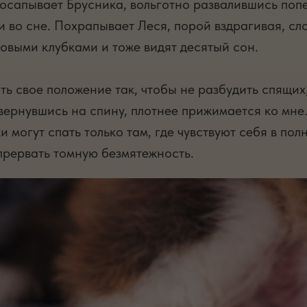
осапывает Брусника, вольготно развалившись попе
 во сне. Похрапывает Леся, порой вздрагивая, сло
ховыми клубками и тоже видят десятый сон.
ь свое положение так, чтобы не разбудить спящих
вернувшись на спину, плотнее прижимается ко мне.
 могут спать только там, где чувствуют себя в п
прервать томную безмятежность.