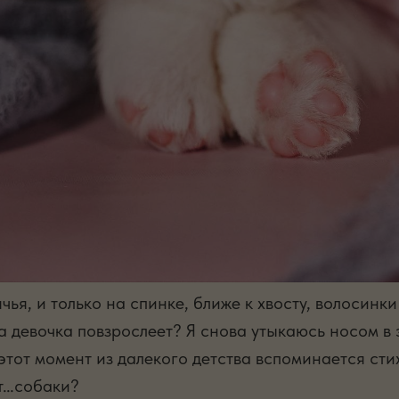
ья, и только на спинке, ближе к хвосту, волосинки
а девочка повзрослеет? Я снова утыкаюсь носом в 
 этот момент из далекого детства вспоминается с
ут…собаки?