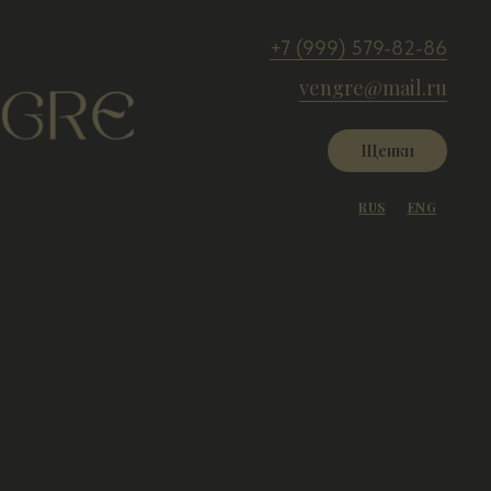
+7 (999) 579-82-86
vengre@mail.ru
Щенки
RUS
ENG