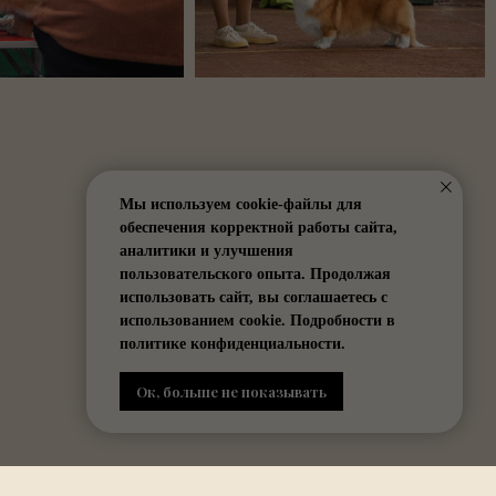
Мы используем cookie-файлы для
обеспечения корректной работы сайта,
аналитики и улучшения
пользовательского опыта. Продолжая
использовать сайт, вы соглашаетесь с
использованием cookie. Подробности в
политике конфиденциальности.
Ок, больше не показывать