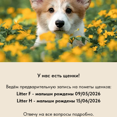
A VENGRE
iaz iz Doma Vengre
)
2023
.
У нас есть щенки!
Ведём предварительную запись на пометы щенков:
Litter F - малыши рождены 09/05/2026
Litter H - малыши рождены 15/06/2026
Отвечу на все вопросы подробно.