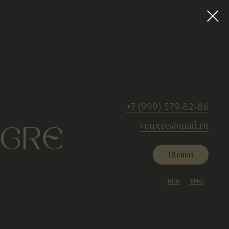
+7 (999) 579-82-86
vengre@mail.ru
Щенки
RUS
ENG