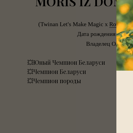
MORIS IZ DOM
(Twinan Let's Make Magic x
Roxana D
Дата рождения 22.02.
Владелец Ольга М
💥Юный Чемпион Беларуси
💥Чемпион Беларуси
💥Чемпион породы