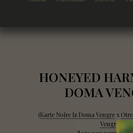
ГЛАВНАЯ
О ПИТОМНИКЕ
НОВОСТИ
О К
HONEYED HAR
DOMA VEN
(
Кarte Noire Iz Doma Vengre
x
Otre
Vengre
)
Дата рождения 11.12