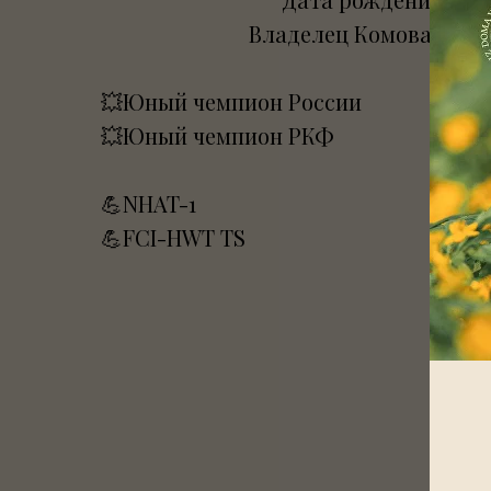
Владелец Комова А., г.
💥Юный чемпион России
💥Юный чемпион РКФ
💪NHAT-1
💪FCI-HWT TS