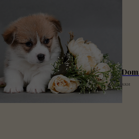
Rare bird Iz Dom
Рокки