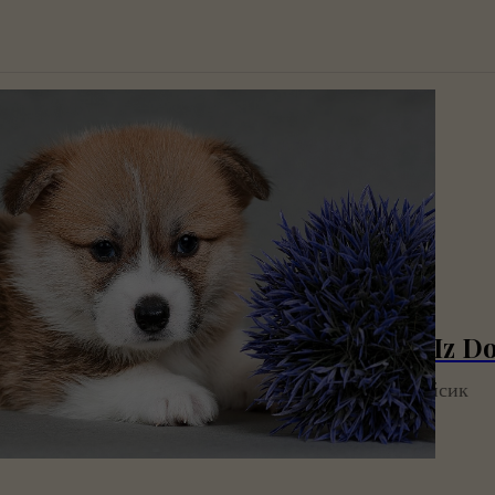
Rise and shine Iz 
Райсик