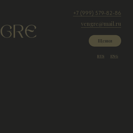
+7 (999) 579-82-86
vengre@mail.ru
Щенки
RUS
ENG