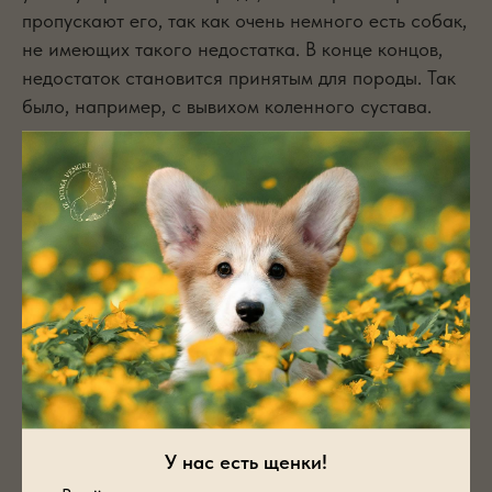
пропускают его, так как очень немного есть собак,
не имеющих такого недостатка. В конце концов,
недостаток становится принятым для породы. Так
было, например, с вывихом коленного сустава.
Честность собаковода в признании ошибок, в их
открытом обсуждении очень существенна, но,
может быть, главная ответственность за
разведение лучших собак в действительности
лежит на экспертах выставок. Если они никогда не
поставят первой собаку с серьезным недостатком,
собаководы, очевидно, не будут тратить деньги и
выставлять таких собак, так как поймут, что собака
с этими недостатками не имеет шансов на
выставке. Но пока собаководам позволяют
выигрывать с нездоровыми собаками, то,
У нас есть щенки!
принимая во внимание природу человека, такие