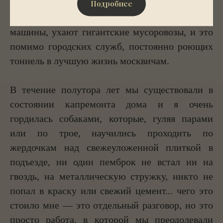
рокочет, дышит, стрекочет, визжит, пилы,
Подробнее
режущие асфальт, шуршат поливальные
машины, ухают гигантские мусоровозы, и это
помимо городских служб, постоянно роющих
тоннель в лучшую жизнь москвичам.
В течение полутора лет мы существовали в
состоянии капремонта дома и я очень
гордилась собаками, которые, гуляя парами
или по трое, научились проходить по
жердочкам над свежеуложенной плиткой в
подъезде, ни один пемброк не встал ни на
гвоздь, на металлическую стружку, никто не
попал в краску или свежий цемент... чего это
стоило мне — это отдельный разговор, но это
просто работа, в которой мы преодолевали