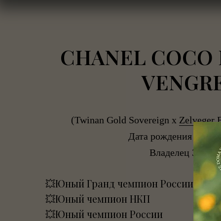
CHANEL COCO 
VENGR
(Twinan Gold Sovereign x
Zelveger 
Дата рождения 27.06.
Владелец Зоя А.
💥Юный Гранд чемпион России
💥Юный чемпион НКП
💥Юный чемпион России