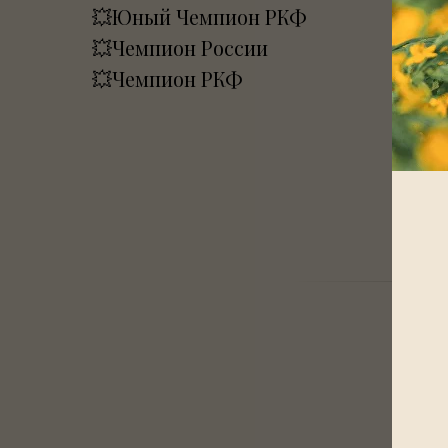
💥Юный Чемпион РКФ
💥Чемпион России
💥Чемпион РКФ