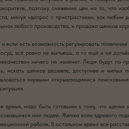
риоритете, поэтому снижение цен на то, что изо
та, минуя «допрос с пристрастием», как любим д
 рынок любого производства, и продажа щенков кор
, и если есть возможность регулировать появление 
суд, всё равно не выпьешь, а то ещё и не допьё
 некачество» ничего не изменит. Люди будут по-
ь, искать щенков дешевле, доступнее и милых п
льзоваться первыми открывающимися поисковыми с
ситуация.
е время, надо быть готовыми к тому, что щенки м
есовавшихся ими людей. Желаю всем здравого под
лекционной работе. В остальном время всё расстав