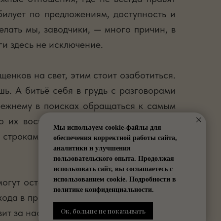
билует по предложениям, доступность и
елать мы, заводчики, — много причин, в
ги здесь не исключение.
щенков на свет, этим стоит озаботиться.
шь. А битьё себя в грудь с разговорами
прежнему в поисках обращаться к самым
о их восприятию прекрасного, будь то
Мы используем cookie-файлы для
троками в ответ на запрос — и это, к
обеспечения корректной работы сайта,
аналитики и улучшения
пользовательского опыта. Продолжая
использовать сайт, вы соглашаетесь с
использованием cookie. Подробности в
огут остаться с нами надолго, пока не
политике конфиденциальности.
хода в производстве щенков, грамотного
Ок, больше не показывать
ит за нас.