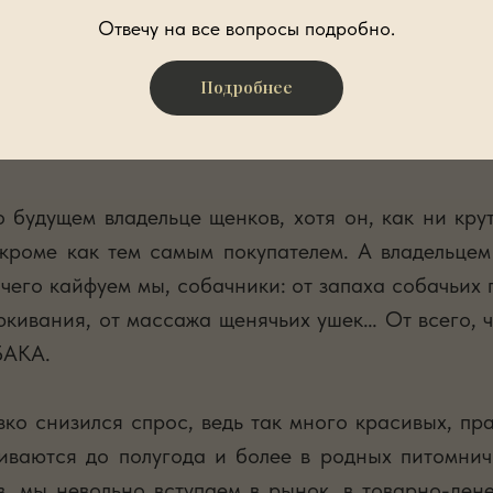
Отвечу на все вопросы подробно.
Подробнее
о будущем владельце щенков, хотя он, как ни кр
 кроме как тем самым покупателем. А владельцем
т чего кайфуем мы, собачники: от запаха собачьих 
юкивания, от массажа щенячьих ушек… От всего, ч
БАКА.
зко снизился спрос, ведь так много красивых, пр
иваются до полугода и более в родных питомничь
ов, мы невольно вступаем в рынок, в товарно-ден