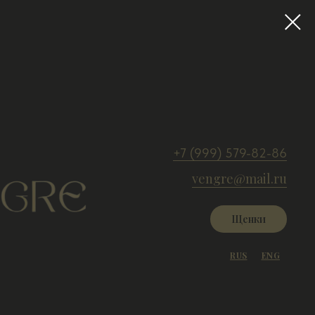
+7 (999) 579-82-86
vengre@mail.ru
Щенки
RUS
ENG