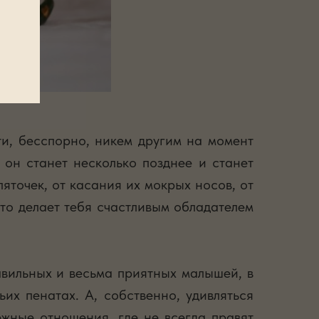
ути, бесспорно, никем другим на момент
 он станет несколько позднее и станет
пяточек, от касания их мокрых носов, от
то делает тебя счастливым обладателем
авильных и весьма приятных малышей, в
их пенатах. А, собственно, удивляться
ежные отношения, где не всегда правят