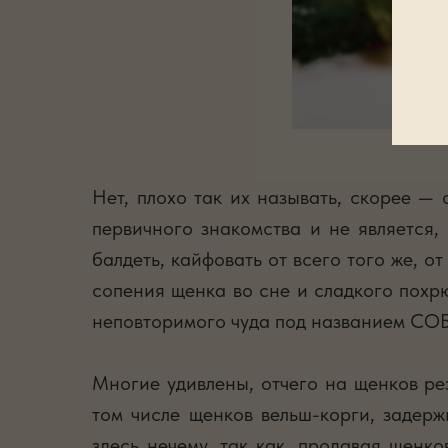
Нет, плохо так их называть, скорее — 
первичного знакомства и не является,
балдеть, кайфовать от всего того же, о
сопения щенка во сне и сладкого похр
неповторимого чуда под названием СО
Многие удивлены, отчего на щенков ре
том числе щенков вельш-корги, задерж
здесь нечему, так как, продавая щенк